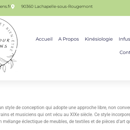
ns.fr
90360 Lachapelle-sous-Rougemont
Accueil
A Propos
Kinésiologie
Infu
Con
style de conception qui adopte une approche libre, non conventio
vains et musiciens qui ont vécu au XIXe siècle. Ce style incorpore
n mélange éclectique de meubles, de textiles et de pièces d’art q