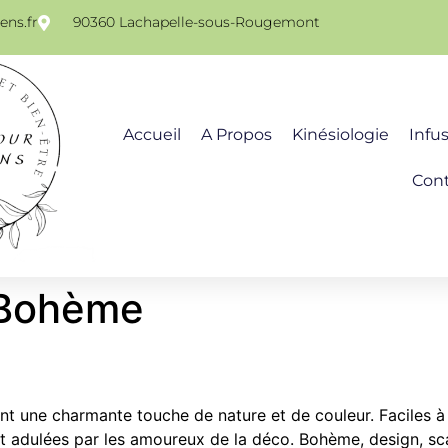
ns.fr
90360 Lachapelle-sous-Rougemont
Accueil
A Propos
Kinésiologie
Infu
Con
Bohème
nt une charmante touche de nature et de couleur. Faciles à
sont adulées par les amoureux de la déco. Bohème, design, s